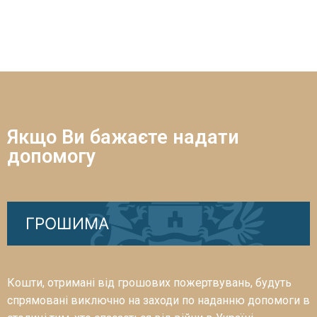
Якщо Ви бажаєте надати
допомогу
ГРОШИМА
Кошти, отримані від грошових пожертвувань, будуть
спрямовані виключно на заходи по наданню допомоги в