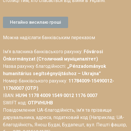
столиці тим, хто спасається від війни в Україні.
Негайно висилаю гроші
Можна надіслати банківським переказом
Ім’я власника банківського рахунку:
Fővárosi
Önkormányzat (Столичний муніципалітет)
Назва рахунку благодійності:
„Pénzadományok
humanitárius segítségnyújtáshoz – Ukrajna”
Номер банківського рахунку:
11784009-15490012-
11760007 (OTP)
IBAN:
HU94 1178 4009 1549 0012 1176 0007
SWIFT код:
OTPVHUHB
Повідомлення: UA-благодійність, ім’я та прізвище
дарувальника, адреса, податковий код (Наприклад: UA-
благодійність, Янош Будаі, Будапешт, вул. Пешті фашор,