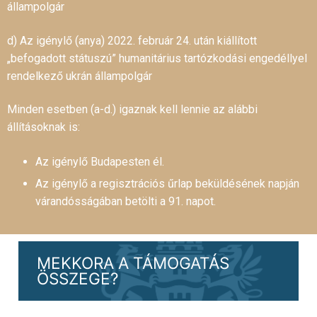
állampolgár
d) Az igénylő (anya) 2022. február 24. után kiállított
„befogadott státuszú” humanitárius tartózkodási engedéllyel
rendelkező ukrán állampolgár
Minden esetben (a-d.) igaznak kell lennie az alábbi
állításoknak is:
Az igénylő Budapesten él.
Az igénylő a regisztrációs űrlap beküldésének napján
várandósságában betölti a 91. napot.
MEKKORA A TÁMOGATÁS
ÖSSZEGE?