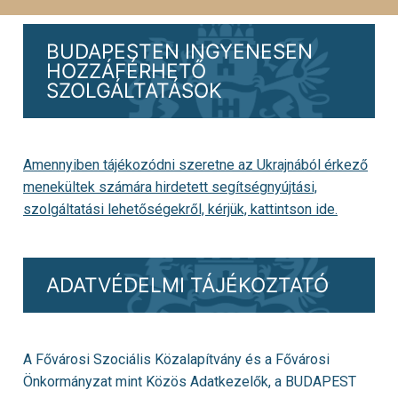
BUDAPESTEN INGYENESEN
HOZZÁFÉRHETŐ
SZOLGÁLTATÁSOK
Amennyiben tájékozódni szeretne az Ukrajnából érkező
menekültek számára hirdetett segítségnyújtási,
szolgáltatási lehetőségekről, kérjük,
kattintson ide
.
ADATVÉDELMI TÁJÉKOZTATÓ
A Fővárosi Szociális Közalapítvány és a Fővárosi
Önkormányzat mint Közös Adatkezelők, a BUDAPEST