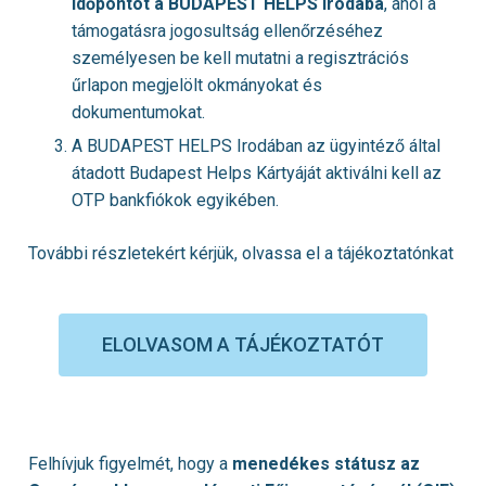
időpontot a BUDAPEST HELPS Irodába
, ahol a
támogatásra jogosultság ellenőrzéséhez
személyesen be kell mutatni a regisztrációs
űrlapon megjelölt okmányokat és
dokumentumokat.
A BUDAPEST HELPS Irodában az ügyintéző által
átadott Budapest Helps Kártyáját aktiválni kell az
OTP bankfiókok egyikében.
További részletekért kérjük, olvassa el a tájékoztatónkat
ELOLVASOM A TÁJÉKOZTATÓT
Felhívjuk figyelmét, hogy a
menedékes státusz az