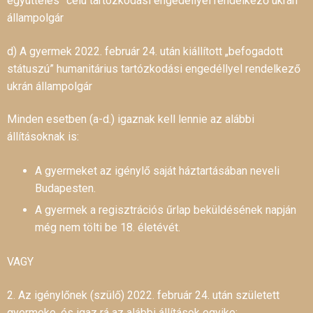
együttélés” célú tartózkodási engedéllyel rendelkező ukrán
állampolgár
d) A gyermek 2022. február 24. után kiállított „befogadott
státuszú” humanitárius tartózkodási engedéllyel rendelkező
ukrán állampolgár
Minden esetben (a-d.) igaznak kell lennie az alábbi
állításoknak is:
A gyermeket az igénylő saját háztartásában neveli
Budapesten.
A gyermek a regisztrációs űrlap beküldésének napján
még nem tölti be 18. életévét.
VAGY
2. Az igénylőnek (szülő) 2022. február 24. után született
gyermeke, és igaz rá az alábbi állítások egyike: