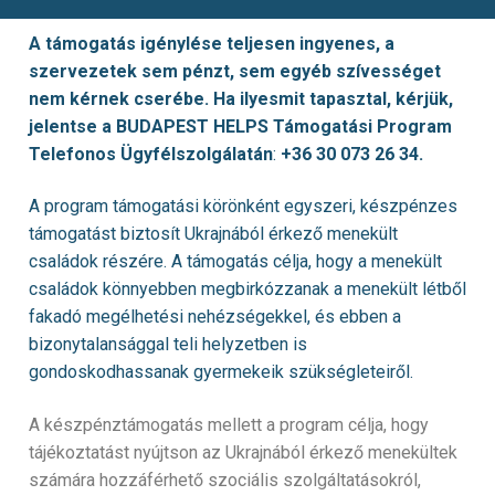
A támogatás igénylése teljesen ingyenes, a
szervezetek sem pénzt, sem egyéb szívességet
nem kérnek cserébe. Ha ilyesmit tapasztal, kérjük,
jelentse a
BUDAPEST HELPS Támogatási Program
Telefonos Ügyfélszolgálatán
:
+36 30 073 26 34.
A program támogatási körönként egyszeri, készpénzes
támogatást biztosít Ukrajnából érkező menekült
családok részére. A támogatás célja, hogy a menekült
családok könnyebben megbirkózzanak a menekült létből
fakadó megélhetési nehézségekkel, és ebben a
bizonytalansággal teli helyzetben is
gondoskodhassanak gyermekeik szükségleteiről.
A készpénztámogatás mellett a program célja, hogy
tájékoztatást nyújtson az Ukrajnából érkező menekültek
számára hozzáférhető szociális szolgáltatásokról,